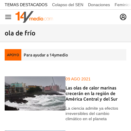
common.go-to-content
TEMAS DESTACADOS
Colapso del SEN
Donaciones
Feminici
Navegación
ola de frío
Para ayudar a 14ymedio
APOYO
09 AGO 2021
Las olas de calor marinas
crecerán en la región de
América Central y del Sur
La ciencia admite ya efectos
irreversibles del cambio
climático en el planeta