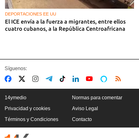
DEPORTACIONES EE UU
El ICE envía a la fuerza a migrantes, entre ellos
cuatro cubanos, a la República Centroafricana
Síguenos:
14ymedio
Normas para comentar
Privacidad y cookies
Aviso Legal
GUERRA
Términos y Condiciones
Contacto
Ucrania ataca otro centro logístico del Amazon
ruso, esta vez en los Urales