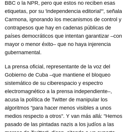
BBC o la NPR, pero que estos no reciben esas
etiquetas, por su 'independencia editorial'", señala
Carmona, ignorando los mecanismos de control y
contrapesos que hay en cadenas públicas de
países democráticos que intentan garantizar –con
mayor o menor éxito– que no haya injerencia
Guardar como favorito
gubernamental.
Para poder guardar como favorito, primero has de
iniciar sesión con tu cuenta de 14ymedio.
La prensa oficial, representante de la voz del
Gobierno de Cuba –que mantiene el bloqueo
INICIAR SESIÓN
CANCELAR
sistemático de su ciberespacio y espectro
electromagnético a la prensa independiente–,
acusa la política de Twitter de manipular los
algoritmos "para hacer menos visibles a unos
medios respecto a otros". Y van más allá: "Hemos
pasado de las pintadas nazis a los judíos a las