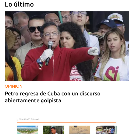
Lo último
IA
China lanza una organización internacional de
gobernanza de la IA con 29 países, entre ellos
Cuba
OPINIÓN
Petro regresa de Cuba con un discurso
abiertamente golpista