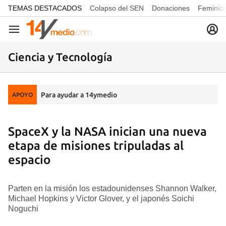
common.go-to-content
TEMAS DESTACADOS
Colapso del SEN
Donaciones
Feminici
Navegación
Ciencia y Tecnología
Para ayudar a 14ymedio
APOYO
SpaceX y la NASA inician una nueva
etapa de misiones tripuladas al
espacio
Parten en la misión los estadounidenses Shannon Walker,
Michael Hopkins y Victor Glover, y el japonés Soichi
Noguchi