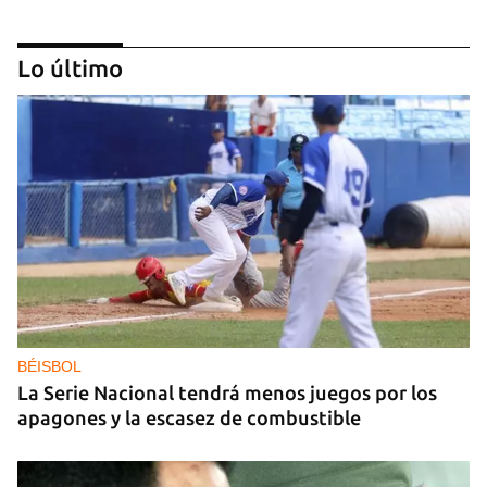
Lo último
IA
China lanza una organización internacional de
gobernanza de la IA con 29 países, entre ellos
Cuba
BÉISBOL
La Serie Nacional tendrá menos juegos por los
apagones y la escasez de combustible