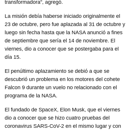
transformadora", agregó.
La misión debía haberse iniciado originalmente el
23 de octubre, pero fue aplazada al 31 de octubre y
luego sin fecha hasta que la NASA anunció a fines
de septiembre que sería el 14 de noviembre. El
viernes, dio a conocer que se postergaba para el
Guardar como favorito
día 15.
Para poder guardar como favorito, primero has de
iniciar sesión con tu cuenta de 14ymedio.
El penúltimo aplazamiento se debió a que se
descubrió un problema en los motores del cohete
INICIAR SESIÓN
CANCELAR
Falcon 9 durante un vuelo no relacionado con el
programa de la NASA.
El fundado de SpaceX, Elon Musk, que el viernes
dio a conocer que se hizo cuatro pruebas del
coronavirus SARS-CoV-2 en el mismo lugar y con