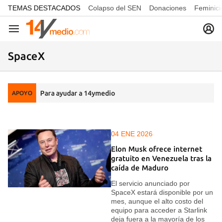
common.go-to-content
TEMAS DESTACADOS
Colapso del SEN
Donaciones
Feminici
Navegación
SpaceX
Para ayudar a 14ymedio
APOYO
04 ENE 2026
Elon Musk ofrece internet
gratuito en Venezuela tras la
caída de Maduro
El servicio anunciado por
SpaceX estará disponible por un
mes, aunque el alto costo del
equipo para acceder a Starlink
deja fuera a la mayoría de los