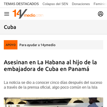
common.go-to-content
TEMAS DESTACADOS
Colapso del SEN
Donaciones
Feminici
Navegación
Cuba
Para ayudar a 14ymedio
APOYO
Asesinan en La Habana al hijo de la
embajadora de Cuba en Panamá
La noticia se dio a conocer cinco días después del suceso
a través de la prensa oficial, algo poco común en la Isla