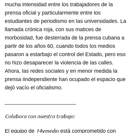
mucha intensidad entre los trabajadores de la
prensa oficial y particularmente entre los
Guardar como favorito
estudiantes de periodismo en las universidades. La
Para poder guardar como favorito, primero has de
llamada crónica roja, con sus matices de
iniciar sesión con tu cuenta de 14ymedio.
morbosidad, fue desterrada de la prensa cubana a
partir de los años 60, cuando todos los medios
INICIAR SESIÓN
CANCELAR
pasaron a estarbajo el control del Estado, pero eso
no hizo desaparecer la violencia de las calles.
Ahora, las redes sociales y en menor medida la
prensa iindependiente han ocupado el espacio que
dejó vacío el oficialismo.
________________________
Colabora con nuestro trabajo:
14ymedio
El equipo de
está comprometido con