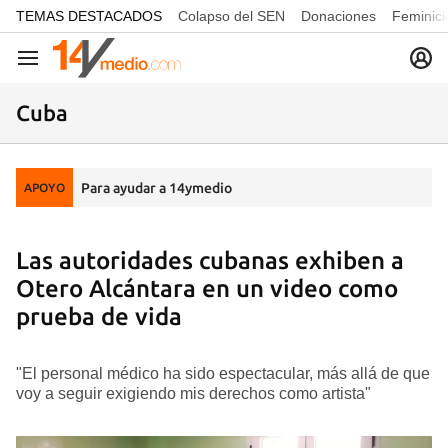
common.go-to-content
TEMAS DESTACADOS
Colapso del SEN
Donaciones
Feminici
Navegación
Cuba
Para ayudar a 14ymedio
APOYO
Las autoridades cubanas exhiben a
Otero Alcántara en un video como
prueba de vida
"El personal médico ha sido espectacular, más allá de que
voy a seguir exigiendo mis derechos como artista"