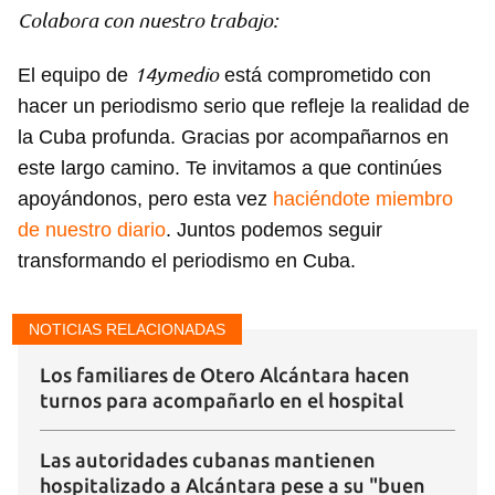
Colabora con nuestro trabajo:
14ymedio
El equipo de
está comprometido con
hacer un periodismo serio que refleje la realidad de
la Cuba profunda. Gracias por acompañarnos en
este largo camino. Te invitamos a que continúes
apoyándonos, pero esta vez
haciéndote miembro
de nuestro diario
. Juntos podemos seguir
transformando el periodismo en Cuba.
NOTICIAS RELACIONADAS
Guardar como favorito
Los familiares de Otero Alcántara hacen
Para poder guardar como favorito, primero has de
iniciar sesión con tu cuenta de 14ymedio.
turnos para acompañarlo en el hospital
INICIAR SESIÓN
CANCELAR
Las autoridades cubanas mantienen
hospitalizado a Alcántara pese a su "buen