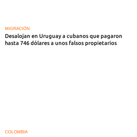
REPRESIÓN
La Seguridad del Estado realiza operativos en el
aniversario del Maleconazo
MIGRACIÓN
Desalojan en Uruguay a cubanos que pagaron
hasta 746 dólares a unos falsos propietarios
COLOMBIA