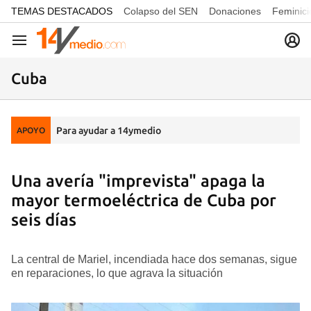
common.go-to-content
TEMAS DESTACADOS
Colapso del SEN
Donaciones
Feminici
Navegación
Cuba
Para ayudar a 14ymedio
APOYO
Una avería "imprevista" apaga la
mayor termoeléctrica de Cuba por
seis días
La central de Mariel, incendiada hace dos semanas, sigue
en reparaciones, lo que agrava la situación