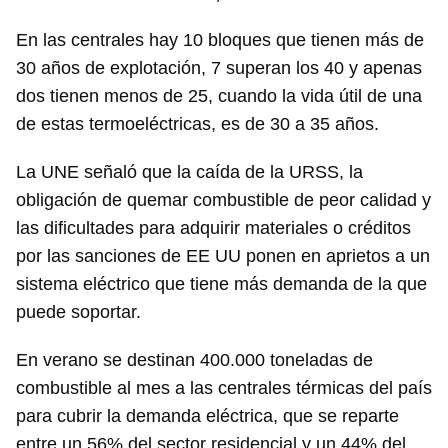
En las centrales hay 10 bloques que tienen más de
30 años de explotación, 7 superan los 40 y apenas
dos tienen menos de 25, cuando la vida útil de una
de estas termoeléctricas, es de 30 a 35 años.
La UNE señaló que la caída de la URSS, la
obligación de quemar combustible de peor calidad y
las dificultades para adquirir materiales o créditos
por las sanciones de EE UU ponen en aprietos a un
sistema eléctrico que tiene más demanda de la que
Guardar como favorito
puede soportar.
Para poder guardar como favorito, primero has de
iniciar sesión con tu cuenta de 14ymedio.
En verano se destinan 400.000 toneladas de
combustible al mes a las centrales térmicas del país
INICIAR SESIÓN
CANCELAR
para cubrir la demanda eléctrica, que se reparte
entre un 56% del sector residencial y un 44% del