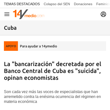
common.go-to-content
TEMAS DESTACADOS
Colapso del SEN
Donaciones
Feminici
Navegación
Cuba
Para ayudar a 14ymedio
APOYO
La "bancarización" decretada por el
Banco Central de Cuba es "suicida",
opinan economistas
Son cada vez más las voces de especialistas que han
arremetido contra la enésima ocurrencia del régimen en
materia económica