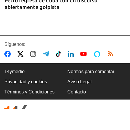
Petro regresa de Cuba con un discurso
abiertamente golpista
Síguenos:
14ymedio
Normas para comentar
Privacidad y cookies
Aviso Legal
14YMEDIO
Términos y Condiciones
Contacto
Edición impresa del 7 de agosto de 2026