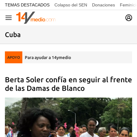
common.go-to-content
TEMAS DESTACADOS
Colapso del SEN
Donaciones
Feminici
Navegación
Cuba
Para ayudar a 14ymedio
APOYO
Berta Soler confía en seguir al frente
de las Damas de Blanco