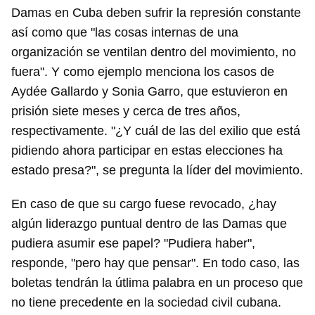
Damas en Cuba deben sufrir la represión constante
así como que "las cosas internas de una
organización se ventilan dentro del movimiento, no
fuera". Y como ejemplo menciona los casos de
Guardar como favorito
Aydée Gallardo y Sonia Garro, que estuvieron en
prisión siete meses y cerca de tres años,
Para poder guardar como favorito, primero has de
iniciar sesión con tu cuenta de 14ymedio.
respectivamente. "¿Y cuál de las del exilio que está
pidiendo ahora participar en estas elecciones ha
INICIAR SESIÓN
CANCELAR
estado presa?", se pregunta la líder del movimiento.
En caso de que su cargo fuese revocado, ¿hay
algún liderazgo puntual dentro de las Damas que
pudiera asumir ese papel? "Pudiera haber",
responde, "pero hay que pensar". En todo caso, las
boletas tendrán la útlima palabra en un proceso que
no tiene precedente en la sociedad civil cubana.