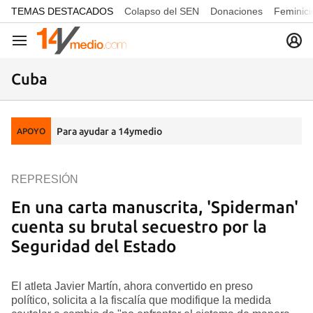
common.go-to-content
TEMAS DESTACADOS
Colapso del SEN
Donaciones
Feminici
Navegación
Cuba
Para ayudar a 14ymedio
APOYO
REPRESIÓN
En una carta manuscrita, 'Spiderman'
cuenta su brutal secuestro por la
Seguridad del Estado
El atleta Javier Martín, ahora convertido en preso
político, solicita a la fiscalía que modifique la medida