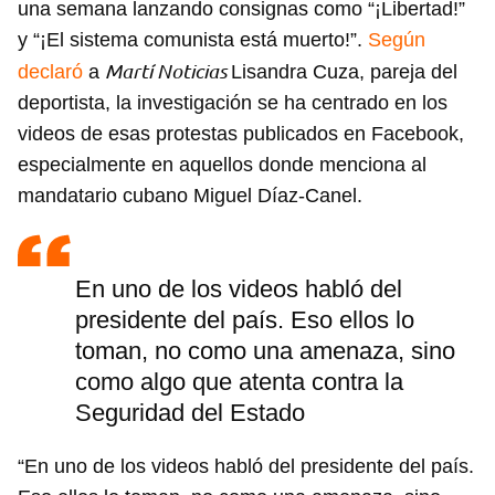
Guardar como favorito
una semana lanzando consignas como “¡Libertad!”
y “¡El sistema comunista está muerto!”.
Según
Para poder guardar como favorito, primero has de
iniciar sesión con tu cuenta de 14ymedio.
Martí Noticias
declaró
a
Lisandra Cuza, pareja del
deportista, la investigación se ha centrado en los
INICIAR SESIÓN
CANCELAR
videos de esas protestas publicados en Facebook,
especialmente en aquellos donde menciona al
mandatario cubano Miguel Díaz-Canel.
En uno de los videos habló del
presidente del país. Eso ellos lo
toman, no como una amenaza, sino
como algo que atenta contra la
Seguridad del Estado
“En uno de los videos habló del presidente del país.