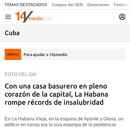
common.go-to-content
TEMAS DESTACADOS
Colapso del SEN
Donaciones
Feminici
Navegación
Cuba
Para ayudar a 14ymedio
APOYO
FOTO DEL DÍA
Con una casa basurero en pleno
corazón de la capital, La Habana
rompe récords de insalubridad
En La Habana Vieja, en la esquina de Aponte y Gloria, un
edificio en ruinas era la viva estampa de la pestilencia