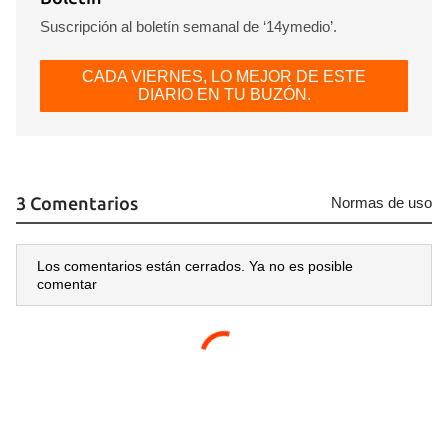
Suscripción al boletín semanal de ‘14ymedio’.
Guardar como favorito
CADA VIERNES, LO MEJOR DE ESTE
Para poder guardar como favorito, primero has de
DIARIO EN TU BUZÓN.
iniciar sesión con tu cuenta de 14ymedio.
INICIAR SESIÓN
CANCELAR
3 Comentarios
Normas de uso
Los comentarios están cerrados. Ya no es posible
comentar