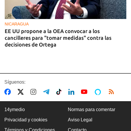
NICARAGUA
EE UU propone a la OEA convocar a los
cancilleres para "tomar medidas" contra las
decisiones de Ortega
Síguenos:
14ymedio
Normas para comentar
Privacidad y cookies
Aviso Legal
VENEZUELA
Términos y Condiciones
Contacto