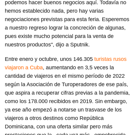
Para poder guardar como favorito, primero has de
podemos hacer buenos negocios aquí. Todavía no
iniciar sesión con tu cuenta de 14ymedio.
hemos establecido nada, pero hay varias
negociaciones previstas para esta feria. Esperemos
INICIAR SESIÓN
CANCELAR
a nuestro regreso lograr la concreción de algunas,
pues existe mucho potencial para la venta de
nuestros productos", dijo a Sputnik.
Entre enero y octubre, unos 146.305
turistas rusos
viajaron a Cuba
, aumentando en 3,5 veces la
cantidad de viajeros en el mismo período de 2022
según la Asociación de Turoperadores de ese país,
que aspira a recuperar cifras previas a la pandemia,
como los 178.000 recibidos en 2019. Sin embargo,
ya ese año empezó a notarse un trasvase de los
viajeros a otros destinos como República
Dominicana, con una oferta similar pero más