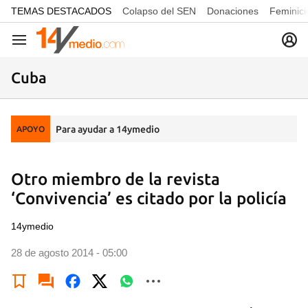
common.go-to-content
TEMAS DESTACADOS
Colapso del SEN
Donaciones
Feminici
Navegación
Cuba
Para ayudar a 14ymedio
APOYO
Otro miembro de la revista
‘Convivencia’ es citado por la policía
14ymedio
28 de agosto 2014 - 05:00