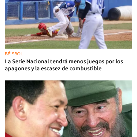
GAS
Los puntos de ProGas vuelven a cerrar en La
Habana tras agotarse las balitas de gas en
dólares
BÉISBOL
La Serie Nacional tendrá menos juegos por los
apagones y la escasez de combustible