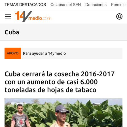
common.go-to-content
TEMAS DESTACADOS
Colapso del SEN
Donaciones
Feminici
Navegación
Cuba
Para ayudar a 14ymedio
APOYO
Cuba cerrará la cosecha 2016-2017
con un aumento de casi 6.000
toneladas de hojas de tabaco