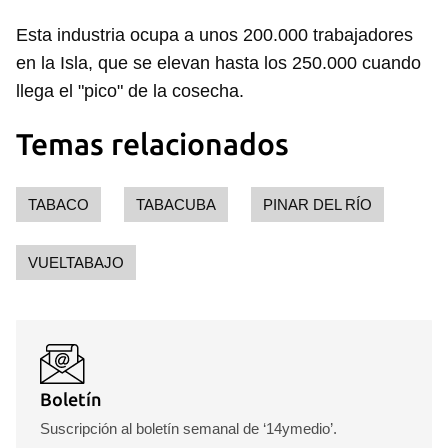
Esta industria ocupa a unos 200.000 trabajadores
en la Isla, que se elevan hasta los 250.000 cuando
llega el "pico" de la cosecha.
Temas relacionados
TABACO
TABACUBA
PINAR DEL RÍO
Guardar como favorito
VUELTABAJO
Para poder guardar como favorito, primero has de
iniciar sesión con tu cuenta de 14ymedio.
INICIAR SESIÓN
CANCELAR
Boletín
Suscripción al boletín semanal de ‘14ymedio’.