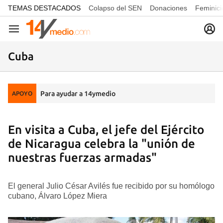
common.go-to-content
TEMAS DESTACADOS
Colapso del SEN
Donaciones
Feminici
Navegación
Cuba
Para ayudar a 14ymedio
APOYO
En visita a Cuba, el jefe del Ejército
de Nicaragua celebra la "unión de
nuestras fuerzas armadas"
El general Julio César Avilés fue recibido por su homólogo
cubano, Álvaro López Miera