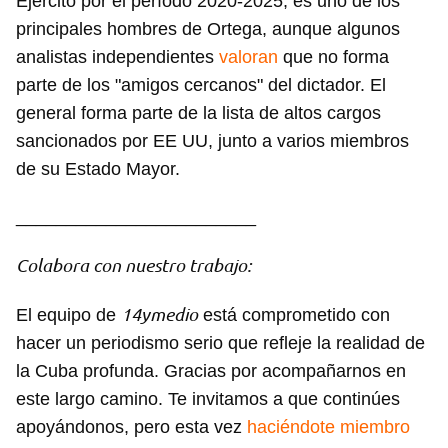
Ejército por el período 2020-2025, es uno de los
principales hombres de Ortega, aunque algunos
analistas independientes
valoran
que no forma
parte de los "amigos cercanos" del dictador. El
general forma parte de la lista de altos cargos
sancionados por EE UU, junto a varios miembros
de su Estado Mayor.
________________________
Colabora con nuestro trabajo:
14ymedio
El equipo de
está comprometido con
Guardar como favorito
hacer un periodismo serio que refleje la realidad de
Para poder guardar como favorito, primero has de
la Cuba profunda. Gracias por acompañarnos en
iniciar sesión con tu cuenta de 14ymedio.
este largo camino. Te invitamos a que continúes
apoyándonos, pero esta vez
haciéndote miembro
INICIAR SESIÓN
CANCELAR