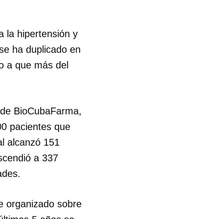
a la hipertensión y
 se ha duplicado en
do a que más del
s de BioCubaFarma,
00 pacientes que
al alcanzó 151
ascendió a 337
ades.
te organizado sobre