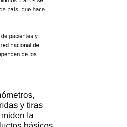
últimos 5 años se
 de país, que hace
 de pacientes y
 red nacional de
ependen de los
mómetros,
idas y tiras
 miden la
 tu
ductos básicos