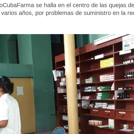
oCubaFarma se halla en el centro de las quejas de
 varios años, por problemas de suministro en la re