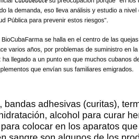
Cubadebate
ficial
su preocupación porque "en los 
do la demanda, eso lleva análisis y estudio a nivel
lud Pública para prevenir estos riesgos".
 BioCubaFarma se halla en el centro de las quejas
ce varios años, por problemas de suministro en la
cit ha llegado a un punto en que muchos cubanos d
plementos que envían sus familiares emigrados.
, bandas adhesivas (curitas), ter
hidratación, alcohol para curar her
dar como favorito
 para colocar en los aparatos que
 poder guardar como favorito, primero has de iniciar sesión con
en sangre son algunos de los pro
ta de 14ymedio.