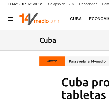
common.go-to-content
TEMAS DESTACADOS
Colapso del SEN
Donaciones
Femi
CUBA
ECONOMÍ
Navegación
Cuba
Para ayudar a 14ymedio
APOYO
Cuba pro
tabletas