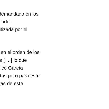
y demandado en los
iado.
utizada por el
 en el orden de los
[ ...] lo que
licó García
tas pero para este
ras de este