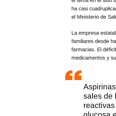
el tema en el sitio o
ha casi cuadruplica
el Ministerio de Sa
La empresa estatal
familiares desde ha
farmacias. El défi
medicamentos y su
Aspirinas
sales de 
Guar
reactivas
Para
glucosa 
cuen