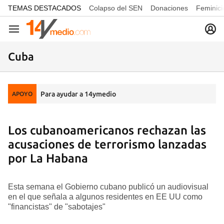
common.go-to-content
TEMAS DESTACADOS
Colapso del SEN
Donaciones
Feminici
Navegación
Cuba
Para ayudar a 14ymedio
APOYO
Los cubanoamericanos rechazan las
acusaciones de terrorismo lanzadas
por La Habana
Esta semana el Gobierno cubano publicó un audiovisual
en el que señala a algunos residentes en EE UU como
"financistas" de "sabotajes"