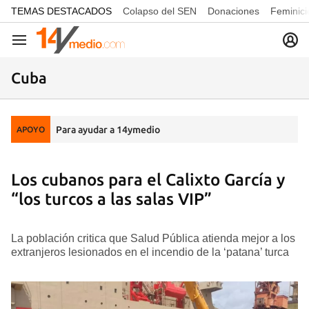
common.go-to-content
TEMAS DESTACADOS
Colapso del SEN
Donaciones
Feminici
Navegación
Cuba
Para ayudar a 14ymedio
APOYO
Los cubanos para el Calixto García y
“los turcos a las salas VIP”
La población critica que Salud Pública atienda mejor a los
extranjeros lesionados en el incendio de la ‘patana’ turca