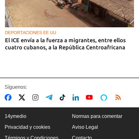
DEPORTACIONES EE UU
El ICE envía a la fuerza a migrantes, entre ellos
cuatro cubanos, a la República Centroafricana
Síguenos:
14ymedio
Normas para comentar
Privacidad y cookies
Aviso Legal
GUERRA
Términos y Condiciones
Contacto