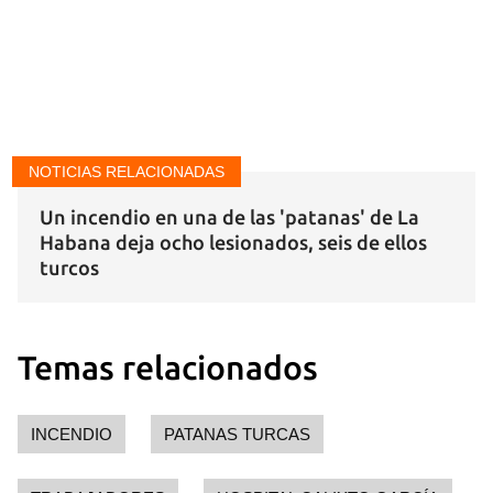
Para poder guardar como favorito, primero has de
iniciar sesión con tu cuenta de 14ymedio.
INICIAR SESIÓN
CANCELAR
NOTICIAS RELACIONADAS
Un incendio en una de las 'patanas' de La
Habana deja ocho lesionados, seis de ellos
turcos
Temas relacionados
INCENDIO
PATANAS TURCAS