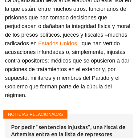
La organización lleva años elaborando esta lista en
la que están, entre muchos otros, funcionarios de
prisiones que han tomado decisiones que
perjudicaban o dañaban la integridad física y moral
de los presos políticos, jueces y fiscales –muchos
radicados en
Estados Unidos
– que han vertido
acusaciones infundadas o, simplemente, injustas
contra opositores; médicos que se opusieron a dar
opciones de tratamientos en el exterior y, por
Guardar como favorito
supuesto, militares y miembros del Partido y el
Para poder guardar como favorito, primero has de
Gobierno que forman parte de la cúpula del
iniciar sesión con tu cuenta de 14ymedio.
régimen.
INICIAR SESIÓN
CANCELAR
NOTICIAS RELACIONADAS
Por pedir "sentencias injustas", una fiscal de
Artemisa entra en la lista de represores