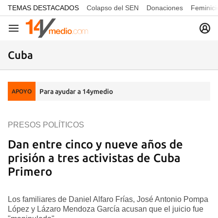
common.go-to-content
TEMAS DESTACADOS
Colapso del SEN
Donaciones
Feminici
Navegación
Cuba
Para ayudar a 14ymedio
APOYO
PRESOS POLÍTICOS
Dan entre cinco y nueve años de
prisión a tres activistas de Cuba
Primero
Los familiares de Daniel Alfaro Frías, José Antonio Pompa
López y Lázaro Mendoza García acusan que el juicio fue