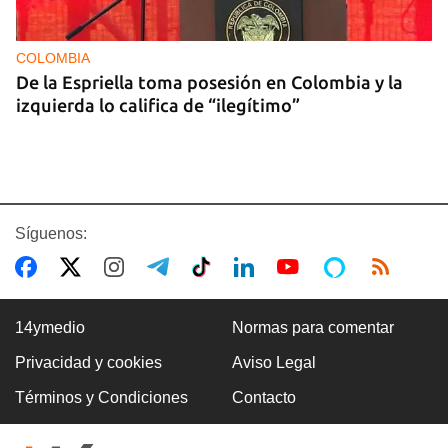
COLOMBIA
De la Espriella toma posesión en Colombia y la
izquierda lo califica de “ilegítimo”
Síguenos:
14ymedio
Normas para comentar
Privacidad y cookies
Aviso Legal
BOXEO
Términos y Condiciones
Contacto
El boxeo masculino cubano se quedó sin títulos
en Santo Domingo