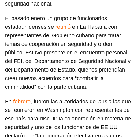
seguridad nacional.
El pasado enero un grupo de funcionarios
estadounidenses se
reunió
en La Habana con
representantes del Gobierno cubano para tratar
temas de cooperación en seguridad y orden
Guardar como favorito
público. Estuvo presente en el encuentro personal
del FBI, del Departamento de Seguridad Nacional y
Para poder guardar como favorito, primero has de
iniciar sesión con tu cuenta de 14ymedio.
del Departamento de Estado, quienes pretendían
crear nuevos acuerdos para “combatir la
INICIAR SESIÓN
CANCELAR
criminalidad” con la parte cubana.
En
febrero
, fueron las autoridades de la Isla las que
se reunieron en Washington con representantes de
ese país para discutir la colaboración en materia de
seguridad y uno de los funcionarios de EE UU
declaró que “la cooperación efectiva en asuntos