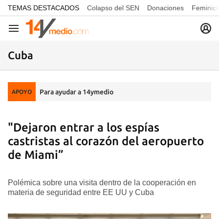
common.go-to-content
TEMAS DESTACADOS
Colapso del SEN
Donaciones
Feminici
Navegación
Cuba
Para ayudar a 14ymedio
APOYO
"Dejaron entrar a los espías
castristas al corazón del aeropuerto
de Miami”
Polémica sobre una visita dentro de la cooperación en
materia de seguridad entre EE UU y Cuba