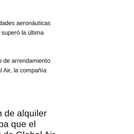
R
idades aeronáuticas
 superó la última
to de arrendamiento
l Air, la compañía
 de alquiler
ba que el