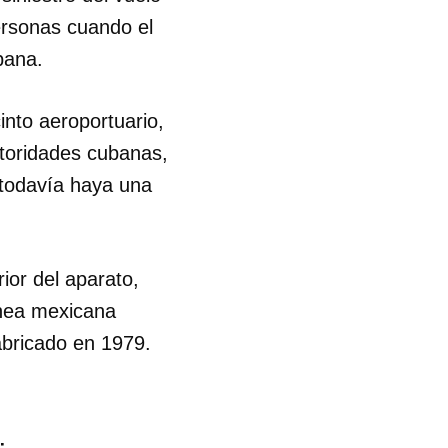
ersonas cuando el
bana.
into aeroportuario,
utoridades cubanas,
 todavía haya una
rior del aparato,
ínea mexicana
abricado en 1979.