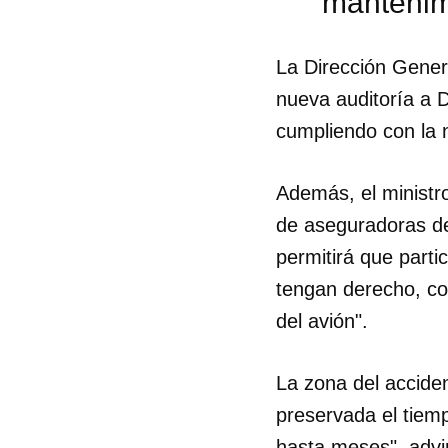
mantenimi
La Dirección Gener
nueva auditoría a D
cumpliendo con la n
Además, el ministr
de aseguradoras de
permitirá que parti
tengan derecho, com
del avión".
La zona del accide
preservada el tiem
hasta meses", advir