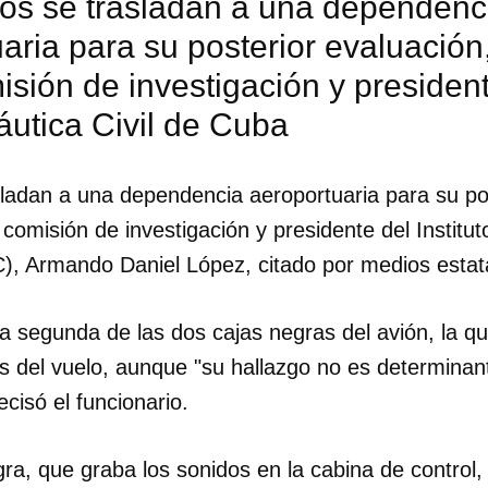
tos se trasladan a una dependenc
aria para su posterior evaluación,
isión de investigación y presidente
utica Civil de Cuba
sladan a una dependencia aeroportuaria para su pos
a comisión de investigación y presidente del Institu
C), Armando Daniel López, citado por medios estat
 segunda de las dos cajas negras del avión, la que
s del vuelo, aunque "su hallazgo no es determinant
ecisó el funcionario.
dar como favorito
 poder guardar como favorito, primero has de iniciar sesión con
ra, que graba los sonidos en la cabina de control
ta de 14ymedio.