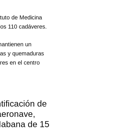
ituto de Medicina
los 110 cadáveres.
mantienen un
uras y quemaduras
res en el centro
ificación de
 aeronave,
 Habana de 15