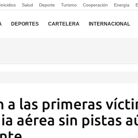
nicidios
Salud
Deporte
Turismo
Cooperación
Energía
A
DEPORTES
CARTELERA
INTERNACIONAL
 a las primeras víct
ia aérea sin pistas 
ente