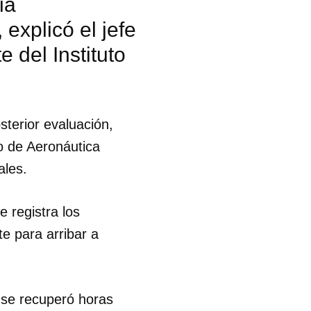
ia
 explicó el jefe
 del Instituto
terior evaluación,
to de Aeronáutica
ales.
 registra los
e para arribar a
 tu
, se recuperó horas