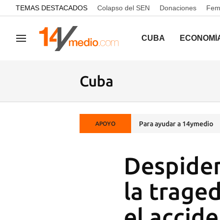
common.go-to-content
TEMAS DESTACADOS
Colapso del SEN
Donaciones
Femi
CUBA
ECONOMÍ
Navegación
Cuba
Para ayudar a 14ymedio
APOYO
Despiden
la traged
el accid