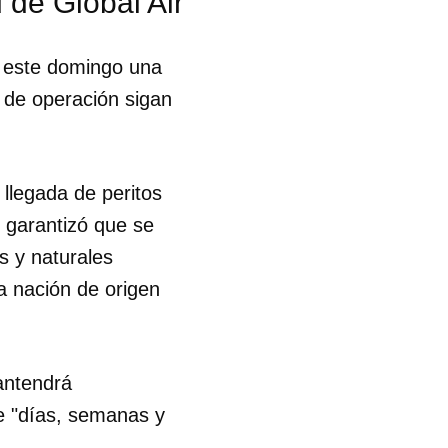
 de Global Air
ó este domingo una
s de operación sigan
llegada de peritos
 garantizó que se
s y naturales
la nación de origen
antendrá
e "días, semanas y