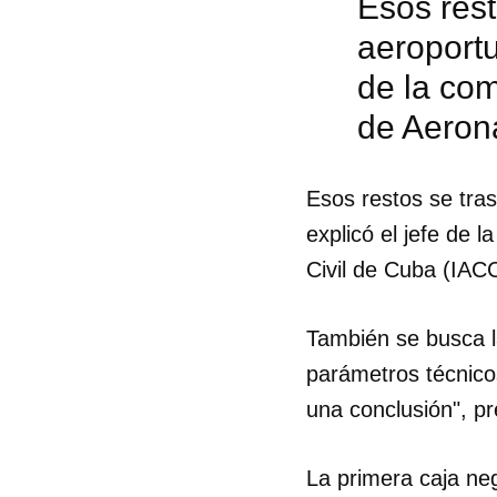
Esos res
aeroportu
de la com
de Aeroná
Esos restos se tra
explicó el jefe de l
Civil de Cuba (IAC
También se busca la
parámetros técnico
una conclusión", pr
Guar
Para
La primera caja neg
cuen