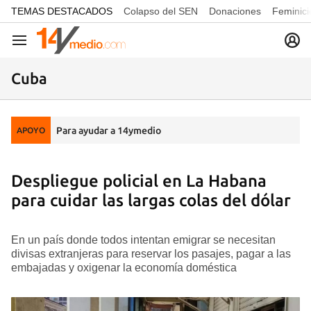
common.go-to-content
TEMAS DESTACADOS
Colapso del SEN
Donaciones
Feminici
Navegación
Cuba
Para ayudar a 14ymedio
APOYO
Despliegue policial en La Habana
para cuidar las largas colas del dólar
En un país donde todos intentan emigrar se necesitan
divisas extranjeras para reservar los pasajes, pagar a las
embajadas y oxigenar la economía doméstica