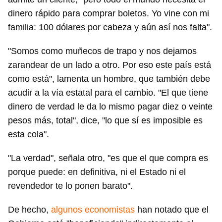
dinero rápido para comprar boletos. Yo vine con mi
familia: 100 dólares por cabeza y aún así nos falta".
"Somos como muñecos de trapo y nos dejamos
zarandear de un lado a otro. Por eso este país está
como está", lamenta un hombre, que también debe
acudir a la vía estatal para el cambio. "El que tiene
dinero de verdad le da lo mismo pagar diez o veinte
pesos más, total", dice, "lo que sí es imposible es
Guardar como favorito
esta cola".
Para poder guardar como favorito, primero has de
iniciar sesión con tu cuenta de 14ymedio.
"La verdad", señala otro, "es que el que compra es
porque puede: en definitiva, ni el Estado ni el
INICIAR SESIÓN
CANCELAR
revendedor te lo ponen barato".
De hecho,
algunos economistas
han notado que el