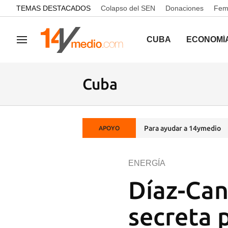
common.go-to-content
TEMAS DESTACADOS
Colapso del SEN
Donaciones
Femi
CUBA
ECONOMÍ
Navegación
Cuba
Para ayudar a 14ymedio
APOYO
ENERGÍA
Díaz-Can
secreta 