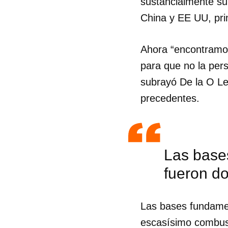
sustancialmente su
China y EE UU, pri
Ahora “encontramos
para que no la pers
subrayó De la O Le
precedentes.
Las base
fueron d
Guar
Las bases fundamen
Para
escasísimo combust
cuen