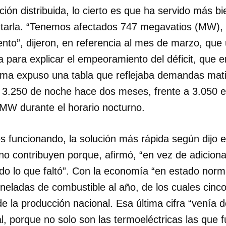
ión distribuida, lo cierto es que ha servido más b
INICIAR SESIÓN
CANCELA
ntarla. “Tenemos afectados 747 megavatios (MW),
to”, dijeron, en referencia al mes de marzo, qu
a para explicar el empeoramiento del déficit, que
ama expuso una tabla que reflejaba demandas mati
3.250 de noche hace dos meses, frente a 3.050 e
 MW durante el horario nocturno.
 funcionando, la solución más rápida según dijo el
no contribuyen porque, afirmó, “en vez de adiciona
do lo que faltó”. Con la economía “en estado norm
neladas de combustible al año, de los cuales cinco
de la producción nacional. Esa última cifra “venía
, porque no solo son las termoeléctricas las que 