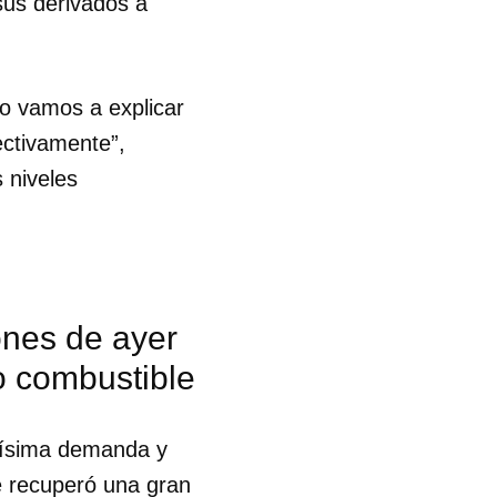
sus derivados a
no vamos a explicar
ectivamente”,
 niveles
ones de ayer
o combustible
ltísima demanda y
 tu
e recuperó una gran