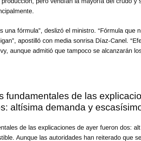
 producción, pero vendían la mayoría del crudo y 
ncipalmente.
 una fórmula”, deslizó el ministro. “Fórmula que 
igan”, apostilló con media sonrisa Díaz-Canel. “Ef
vy, aunque admitió que tampoco se alcanzarán los
s fundamentales de las explicaci
os: altísima demanda y escasísim
dar como favorito
tales de las explicaciones de ayer fueron dos: a
 poder guardar como favorito, primero has de iniciar sesión con
ible. Aunque las autoridades han reiterado que s
ta de 14ymedio.