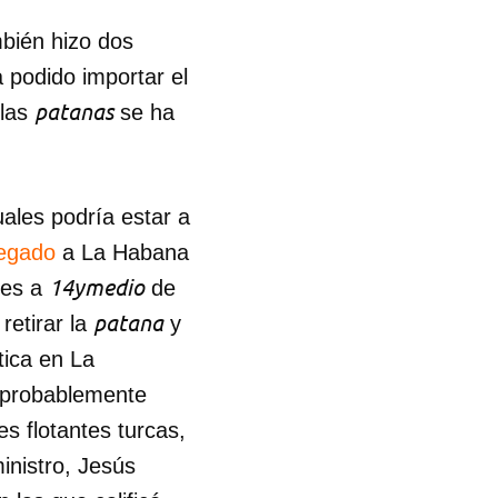
mbién hizo dos
 podido importar el
patanas
 las
se ha
uales podría estar a
legado
a La Habana
14ymedio
ves a
de
patana
retirar la
y
tica en La
 probablemente
es flotantes turcas,
inistro, Jesús