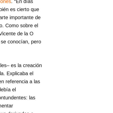
gones
. “En días
ién es cierto que
parte importante de
o. Como sobre el
 Vicente de la O
 se conocían, pero
les– es la creación
a. Explicaba el
n referencia a las
debía el
ontundentes: las
mentar