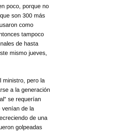
ien poco, porque no
R
 que son 300 más
e usaron como
 entonces tampoco
nales de hasta
ste mismo jueves,
 ministro, pero la
rse a la generación
al” se requerían
 venían de la
 decreciendo de una
fueron golpeadas