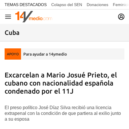
common.go-to-content
TEMAS DESTACADOS
Colapso del SEN
Donaciones
Feminici
Navegación
Cuba
Para ayudar a 14ymedio
APOYO
Excarcelan a Mario Josué Prieto, el
cubano con nacionalidad española
condenado por el 11J
El preso político José Díaz Silva recibió una licencia
extrapenal con la condición de que partiera al exilio junto
a su esposa