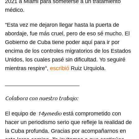
2021 a Miami para someterse a un tratamiento
médico.
"Esta vez me dejaron llegar hasta la puerta de
abordaje, fue más cruel, pero de eso sé mucho. El
Gobierno de Cuba tiene poder aquí para ir por
encima de los controles migratorios de los Estados
Unidos, los cuales pasé sin dificultad. Yo seguiré
Guardar como favorito
mientras respire",
escribió
Ruiz Urquiola.
Para poder guardar como favorito, primero has de
iniciar sesión con tu cuenta de 14ymedio.
________________________
INICIAR SESIÓN
CANCELAR
Colabora con nuestro trabajo:
14ymedio
El equipo de
está comprometido con
hacer un periodismo serio que refleje la realidad de
la Cuba profunda. Gracias por acompañarnos en