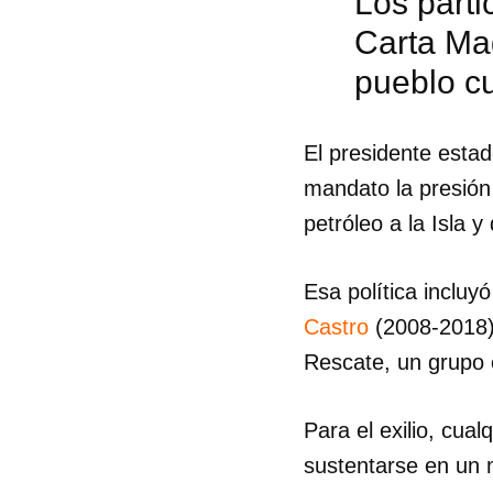
Los parti
Carta Ma
pueblo c
El presidente esta
mandato la presión
petróleo a la Isla y
Esa política inclu
Castro
(2008-2018) 
Rescate, un grupo 
Guar
Para el exilio, cua
Para
sustentarse en un m
cuen