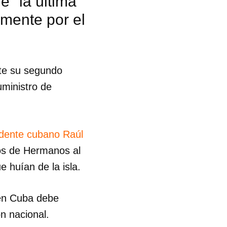
e "la última
mente por el
te su segundo
uministro de
idente cubano Raúl
ios de Hermanos al
 huían de la isla.
 en Cuba debe
 tu
n nacional.