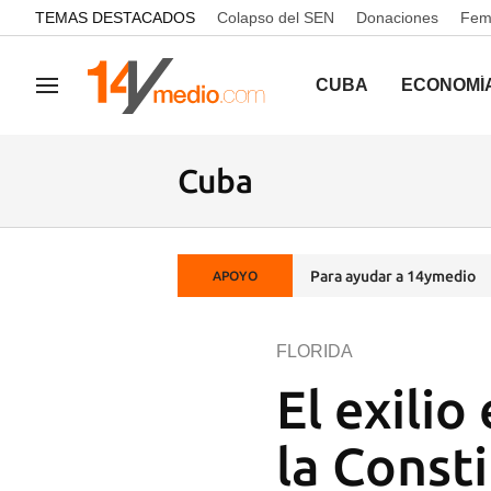
common.go-to-content
TEMAS DESTACADOS
Colapso del SEN
Donaciones
Femi
CUBA
ECONOMÍ
Navegación
Cuba
Para ayudar a 14ymedio
APOYO
FLORIDA
El exili
la Const