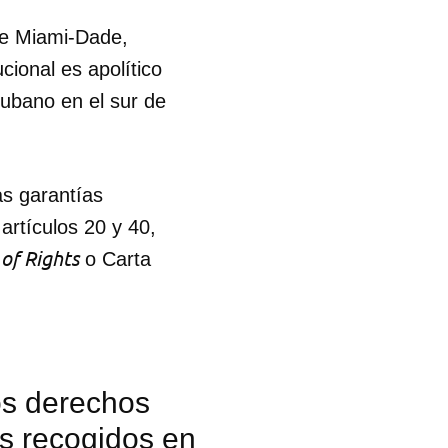
 de Miami-Dade,
R
cional es apolítico
cubano en el sur de
as garantías
 artículos 20 y 40,
 of Rights
o Carta
os derechos
es recogidos en