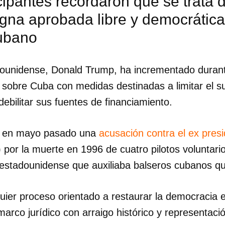
cipantes recordaron que se trata d
gna aprobada libre y democrática
ubano
dounidense, Donald Trump, ha incrementado duran
 sobre Cuba con medidas destinadas a limitar el s
 debilitar sus fuentes de financiamiento.
yó en mayo pasado una
acusación contra el ex pres
por la muerte en 1996 de cuatro pilotos voluntar
estadounidense que auxiliaba balseros cubanos que
dar como favorito
lquier proceso orientado a restaurar la democracia
 poder guardar como favorito, primero has de iniciar sesión con
arco jurídico con arraigo histórico y representació
ta de 14ymedio.