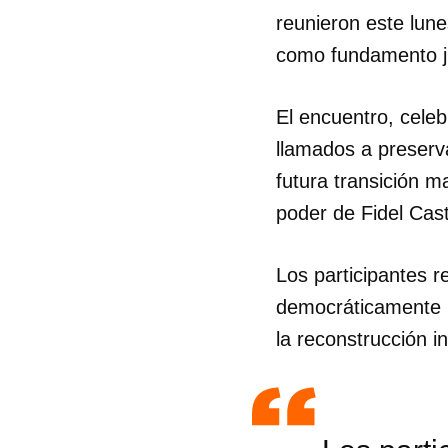
reunieron este lune
como fundamento ju
El encuentro, cele
llamados a preserva
futura transición m
poder de Fidel Cas
Los participantes r
democráticamente p
la reconstrucción i