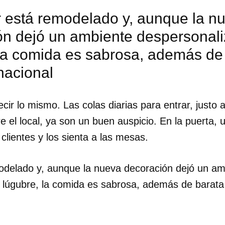
or está remodelado y, aunque la n
ón dejó un ambiente despersonali
 la comida es sabrosa, además de
acional
ir lo mismo. Las colas diarias para entrar, justo 
re el local, ya son un buen auspicio. En la puerta,
lientes y los sienta a las mesas.
emodelado y, aunque la nueva decoración dejó un a
 lúgubre, la comida es sabrosa, además de barat
dar como favorito
 poder guardar como favorito, primero has de iniciar sesión con
ta de 14ymedio.