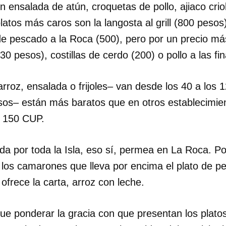
 ensalada de atún, croquetas de pollo, ajiaco crio
latos más caros son la langosta al grill (800 pesos),
INICIAR SESIÓN
CANCELA
te de pescado a la Roca (500), pero por un precio 
30 pesos), costillas de cerdo (200) o pollo a las fi
rroz, ensalada o frijoles– van desde los 40 a los 
sos– están más baratos que en otros establecimie
s 150 CUP.
da por toda la Isla, eso sí, permea en La Roca. Po
 los camarones que lleva por encima el plato de p
 ofrece la carta, arroz con leche.
que ponderar la gracia con que presentan los plato