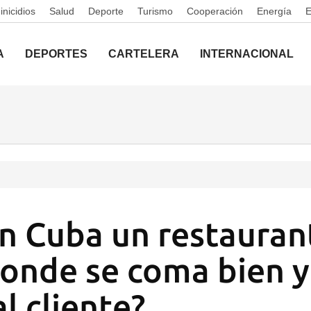
nicidios
Salud
Deporte
Turismo
Cooperación
Energía
A
DEPORTES
CARTELERA
INTERNACIONAL
en Cuba un restauran
donde se coma bien y
l cliente?