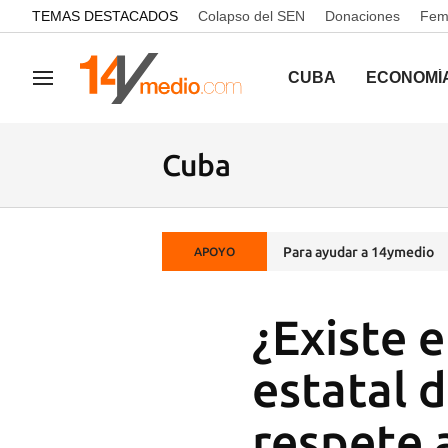
common.go-to-content
TEMAS DESTACADOS
Colapso del SEN
Donaciones
Femi
CUBA
ECONOMÍ
Navegación
Cuba
Para ayudar a 14ymedio
APOYO
¿Existe 
estatal 
respete a