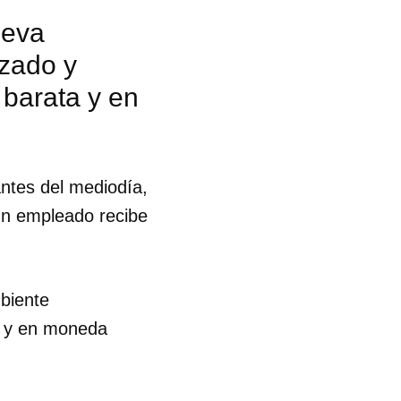
ueva
zado y
 barata y en
antes del mediodía,
 un empleado recibe
mbiente
a y en moneda
 tu