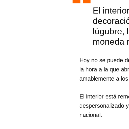
El interi
decoraci
lúgubre,
moneda n
Hoy no se puede dec
la hora a la que ab
amablemente a los c
El interior está r
despersonalizado y
Guar
nacional.
Para
cuen