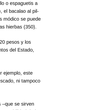
llo o espaguetis a
 el bacalao al pil-
R
más módico se puede
nas hierbas (350).
120 pesos y los
ntos del Estado,
r ejemplo, este
escado, ni tampoco
s –que se sirven