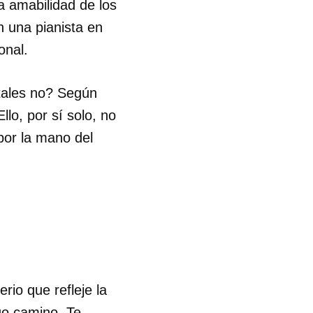
la amabilidad de los
n una pianista en
onal.
tales no? Según
llo, por sí solo, no
 por la mano del
io que refleje la
go camino. Te