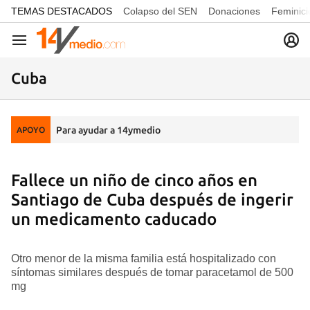
common.go-to-content
TEMAS DESTACADOS
Colapso del SEN
Donaciones
Feminici
Navegación
Cuba
Para ayudar a 14ymedio
APOYO
Fallece un niño de cinco años en
Santiago de Cuba después de ingerir
un medicamento caducado
Otro menor de la misma familia está hospitalizado con
síntomas similares después de tomar paracetamol de 500
mg