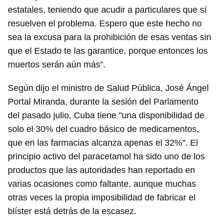
Guardar como favorito
estatales, teniendo que acudir a particulares que sí
resuelven el problema. Espero que este hecho no
Para poder guardar como favorito, primero has de
iniciar sesión con tu cuenta de 14ymedio.
sea la excusa para la prohibición de esas ventas sin
que el Estado te las garantice, porque entonces los
INICIAR SESIÓN
CANCELAR
muertos serán aún más”.
Según dijo el ministro de Salud Pública, José Ángel
Portal Miranda, durante la sesión del Parlamento
del pasado julio, Cuba tiene "una disponibilidad de
solo el 30% del cuadro básico de medicamentos,
que en las farmacias alcanza apenas el 32%". El
principio activo del paracetamol ha sido uno de los
productos que las autoridades han reportado en
varias ocasiones como faltante, aunque muchas
otras veces la propia imposibilidad de fabricar el
blíster está detrás de la escasez.