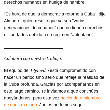
derechos humanos en huelga de hambre.
"Es hora de que la democracia retorne a Cuba", dijo
Almagro, quien resaltó que ya son "varias
generaciones de cubanos" que no tienen derechos
ni libertades debido a un régimen "autoritario".
________________________
Colabora con nuestro trabajo:
14ymedio
El equipo de
está comprometido con
hacer un periodismo serio que refleje la realidad de
Guardar como favorito
la Cuba profunda. Gracias por acompañarnos en
este largo camino. Te invitamos a que continúes
Para poder guardar como favorito, primero has de
iniciar sesión con tu cuenta de 14ymedio.
apoyándonos, pero esta vez
haciéndote miembro
de nuestro diario
. Juntos podemos seguir
INICIAR SESIÓN
CANCELAR