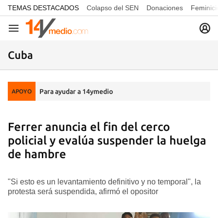
common.go-to-content
TEMAS DESTACADOS
Colapso del SEN
Donaciones
Feminici
Navegación
Cuba
Para ayudar a 14ymedio
APOYO
Ferrer anuncia el fin del cerco
policial y evalúa suspender la huelga
de hambre
"Si esto es un levantamiento definitivo y no temporal", la
protesta será suspendida, afirmó el opositor