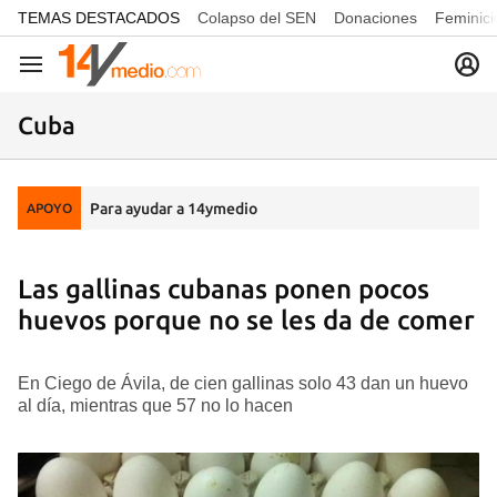
common.go-to-content
TEMAS DESTACADOS
Colapso del SEN
Donaciones
Feminici
Navegación
Cuba
Para ayudar a 14ymedio
APOYO
Las gallinas cubanas ponen pocos
huevos porque no se les da de comer
En Ciego de Ávila, de cien gallinas solo 43 dan un huevo
al día, mientras que 57 no lo hacen