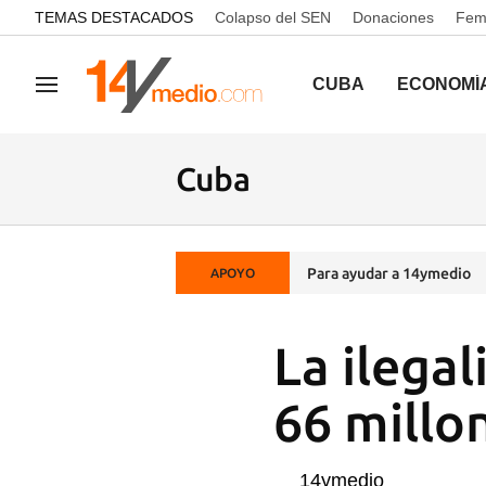
common.go-to-content
TEMAS DESTACADOS
Colapso del SEN
Donaciones
Femi
CUBA
ECONOMÍ
Navegación
Cuba
Para ayudar a 14ymedio
APOYO
La ilega
66 millo
14ymedio