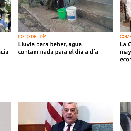
FOTO DEL DÍA
COM
Lluvia para beber, agua
La 
ncia
contaminada para el día a día
may
eco