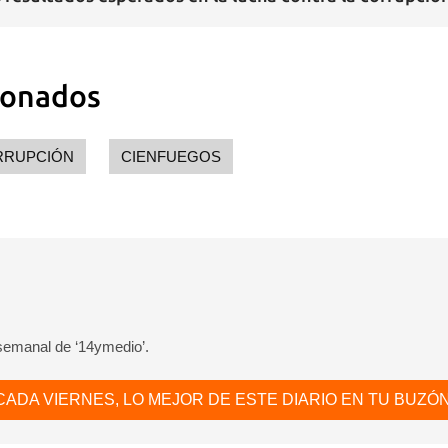
dar como favorito
 poder guardar como favorito, primero has de iniciar sesión con
ta de 14ymedio.
ionados
INICIAR SESIÓN
CANCELA
RRUPCIÓN
CIENFUEGOS
 semanal de ‘14ymedio’.
CADA VIERNES, LO MEJOR DE ESTE DIARIO EN TU BUZÓN