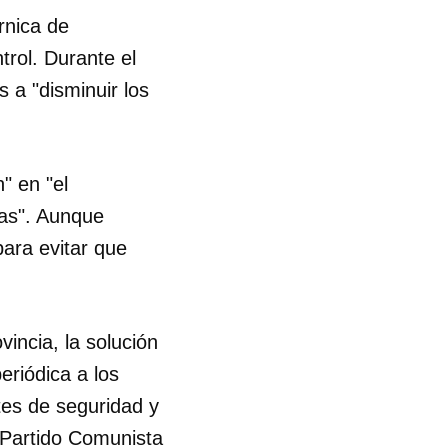
rnica de
trol. Durante el
 a "disminuir los
" en "el
inas". Aunque
para evitar que
incia, la solución
eriódica a los
ntes de seguridad y
l Partido Comunista