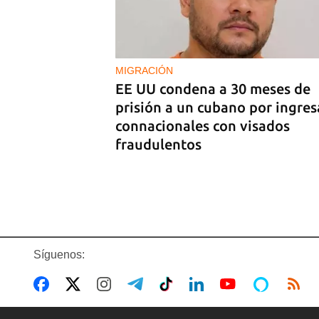
EE UU duplica sus ventas de
combustible al sector privado
cubano
MIGRACIÓN
EE UU condena a 30 meses de
prisión a un cubano por ingres
connacionales con visados
fraudulentos
Síguenos:
VILLA CLARA