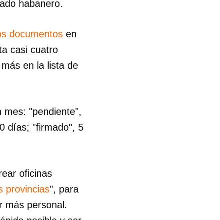
edado habanero.
los documentos
en
a casi cuatro
más en la lista de
n mes: "pendiente",
0 días; "firmado", 5
ear oficinas
s provincias
", para
r más personal.