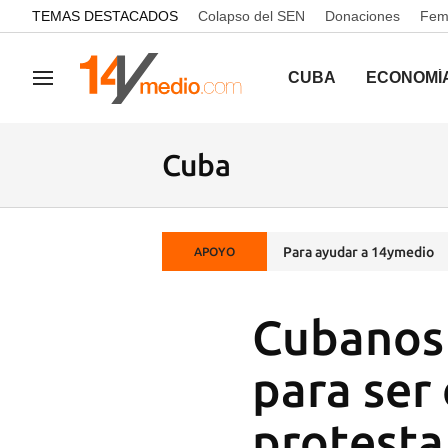
common.go-to-content
TEMAS DESTACADOS
Colapso del SEN
Donaciones
Femi
CUBA
ECONOMÍ
Navegación
Cuba
Para ayudar a 14ymedio
APOYO
Cubanos 
para ser
protesta