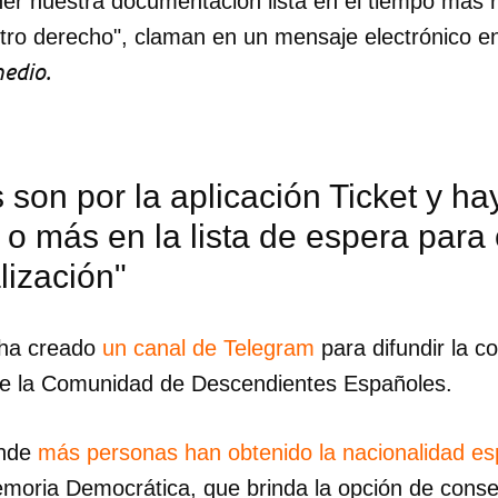
er nuestra documentación lista en el tiempo más r
tro derecho", claman en un mensaje electrónico en
edio.
s son por la aplicación Ticket y ha
o más en la lista de espera para 
lización"
 ha creado
un canal de Telegram
para difundir la c
de la Comunidad de Descendientes Españoles.
dar como favorito
onde
más personas han obtenido la nacionalidad es
 poder guardar como favorito, primero has de iniciar sesión con
ta de 14ymedio.
moria Democrática, que brinda la opción de conse