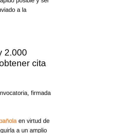
ápido posible y ser
viado a la
y 2.000
obtener cita
onvocatoria, firmada
pañola
en virtud de
 tu
guirla a un amplio