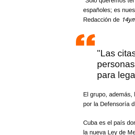
"Solo queremos ten
españoles; es nues
14ym
Redacción de
"Las cita
personas 
para lega
El grupo, además,
por la Defensoría 
Guar
Cuba es el país d
Para
cuen
la nueva Ley de Me