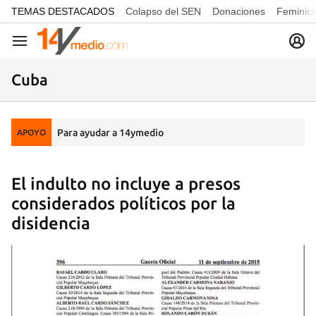
common.go-to-content
TEMAS DESTACADOS
Colapso del SEN
Donaciones
Feminici
Navegación
Cuba
Para ayudar a 14ymedio
APOYO
El indulto no incluye a presos
considerados políticos por la
disidencia