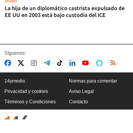
MIAMI
La hija de un diplomático castrista expulsado de
EE UU en 2003 está bajo custodia del ICE
Síguenos:
14ymedio
Normas para comentar
Privacidad y cookies
Aviso Legal
AMÉRICA
Términos y Condiciones
Contacto
Brasil acusa a EE UU de cancelar la visa a su
embajadora para interferir en las elecciones