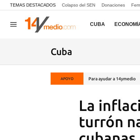
common.go-to-content
TEMAS DESTACADOS
Colapso del SEN
Donaciones
Femi
CUBA
ECONOMÍ
Navegación
Cuba
Para ayudar a 14ymedio
APOYO
La infla
turrón n
cubanas