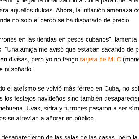
erlín y llegar la dolarización a Cuba para que la 
era aquellos dulces. Ahora, la inflación amenaza 
nde no solo el cerdo se ha disparado de precio.
rrones en las tiendas en pesos cubanos", lamenta 
s. "Una amiga me avisó que estaban sacando de p
 en divisas, pero yo no tengo
tarjeta de MLC
(mone
e ni soñarlo".
o el ateísmo se volvió más férreo en Cuba, no so
s los festejos navideños sino también desaparecie
hebuena. Uvas, sidra y turrones pasaron a ser s
s se atrevían a añorar en público.
s desaparecieron de las salas de las casas, pero la