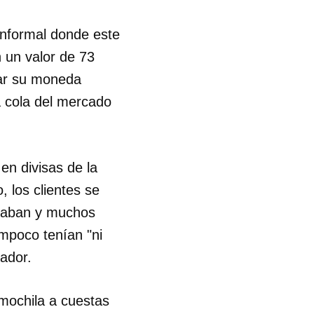
 informal donde este
R
n un valor de 73
tar su moneda
a cola del mercado
en divisas de la
 los clientes se
edaban y muchos
mpoco tenían "ni
jador.
 mochila a cuestas