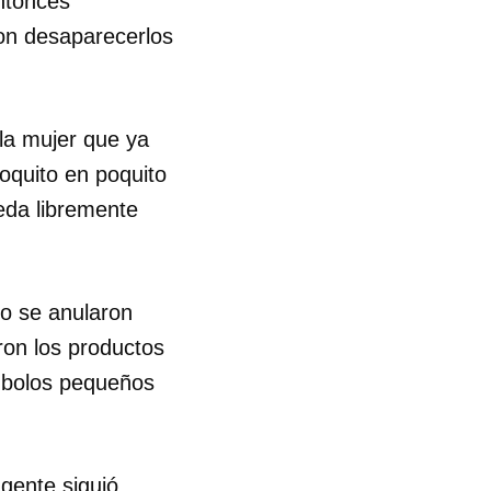
entonces
con desaparecerlos
la mujer que ya
oquito en poquito
da libremente
lo se anularon
ron los productos
ímbolos pequeños
 gente siguió