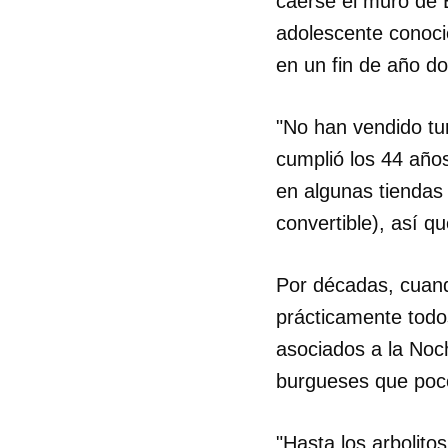
caerse el muro de B
adolescente conoci
en un fin de año do
"No han vendido tu
cumplió los 44 año
en algunas tiendas
convertible), así qu
Por décadas, cuand
prácticamente todo
asociados a la Noc
burgueses que poco
"Hasta los arbolito