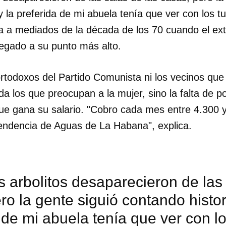
y la preferida de mi abuela tenía que ver con los t
a a mediados de la década de los 70 cuando el ex
llegado a su punto más alto.
ortodoxos del Partido Comunista ni los vecinos que
da los que preocupan a la mujer, sino la falta de p
ue gana su salario. "Cobro cada mes entre 4.300 
ndencia de Aguas de La Habana", explica.
s arbolitos desaparecieron de las
dar como favorito
ro la gente siguió contando histor
 poder guardar como favorito, primero has de iniciar sesión con
 de mi abuela tenía que ver con lo
ta de 14ymedio.