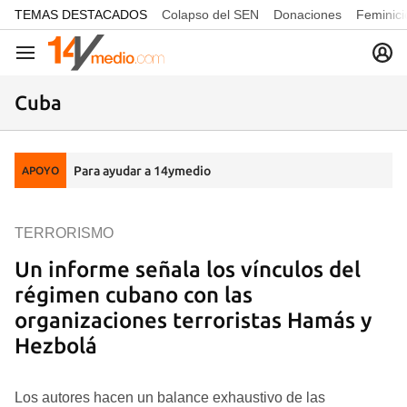
common.go-to-content
TEMAS DESTACADOS
Colapso del SEN
Donaciones
Feminici
Navegación
Cuba
Para ayudar a 14ymedio
APOYO
TERRORISMO
Un informe señala los vínculos del
régimen cubano con las
organizaciones terroristas Hamás y
Hezbolá
Los autores hacen un balance exhaustivo de las