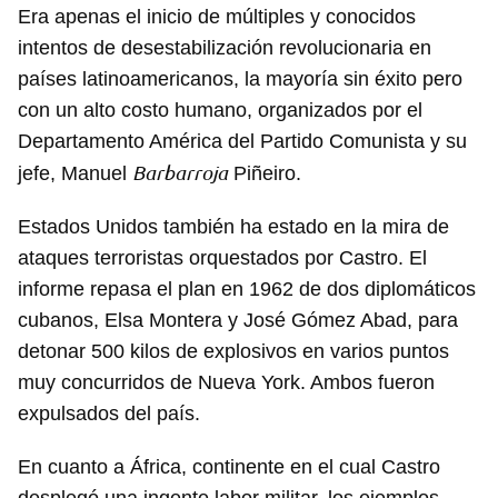
Era apenas el inicio de múltiples y conocidos
intentos de desestabilización revolucionaria en
países latinoamericanos, la mayoría sin éxito pero
con un alto costo humano, organizados por el
Departamento América del Partido Comunista y su
Barbarroja
jefe, Manuel
Piñeiro.
Estados Unidos también ha estado en la mira de
ataques terroristas orquestados por Castro. El
informe repasa el plan en 1962 de dos diplomáticos
cubanos, Elsa Montera y José Gómez Abad, para
Guardar como favorito
detonar 500 kilos de explosivos en varios puntos
muy concurridos de Nueva York. Ambos fueron
Para poder guardar como favorito, primero has de
iniciar sesión con tu cuenta de 14ymedio.
expulsados del país.
INICIAR SESIÓN
CANCELAR
En cuanto a África, continente en el cual Castro