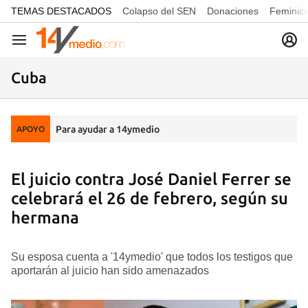
common.go-to-content
TEMAS DESTACADOS
Colapso del SEN
Donaciones
Feminici
Navegación
Cuba
Para ayudar a 14ymedio
APOYO
El juicio contra José Daniel Ferrer se
celebrará el 26 de febrero, según su
hermana
Su esposa cuenta a '14ymedio' que todos los testigos que
aportarán al juicio han sido amenazados