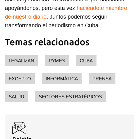
apoyándonos, pero esta vez
haciéndote miembro
de nuestro diario
. Juntos podemos seguir
transformando el periodismo en Cuba.
Temas relacionados
LEGALIZAN
PYMES
CUBA
EXCEPTO
INFORMÁTICA
PRENSA
Guardar como favorito
SALUD
SECTORES ESTRATÉGICOS
Para poder guardar como favorito, primero has de
iniciar sesión con tu cuenta de 14ymedio.
INICIAR SESIÓN
CANCELAR