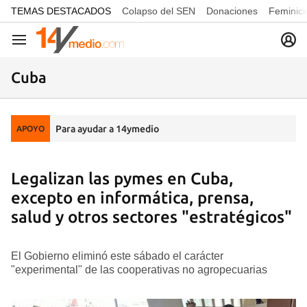
common.go-to-content
TEMAS DESTACADOS
Colapso del SEN
Donaciones
Feminici
Navegación
Cuba
Para ayudar a 14ymedio
APOYO
Legalizan las pymes en Cuba,
excepto en informática, prensa,
salud y otros sectores "estratégicos"
El Gobierno eliminó este sábado el carácter
"experimental" de las cooperativas no agropecuarias