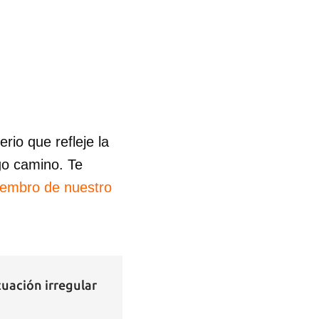
io que refleje la
go camino. Te
iembro de nuestro
tuación irregular