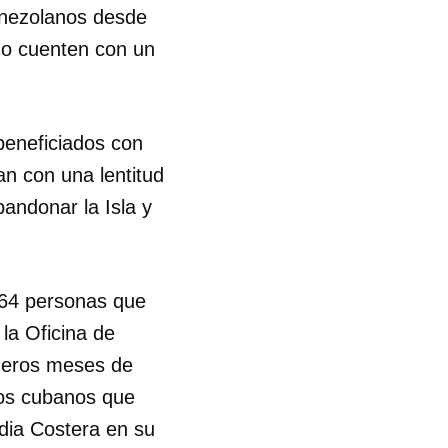
enezolanos desde
do cuenten con un
R
beneficiados con
an con una lentitud
andonar la Isla y
264 personas que
 la Oficina de
imeros meses de
los cubanos que
rdia Costera en su