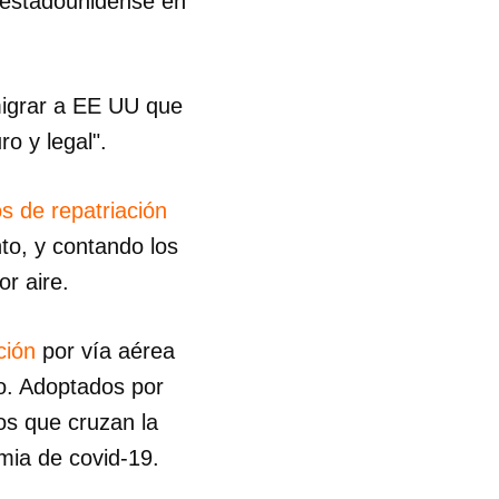
a estadounidense en
migrar a EE UU que
ro y legal".
s de repatriación
o, y contando los
or aire.
ción
por vía aérea
o. Adoptados por
os que cruzan la
mia de covid-19.