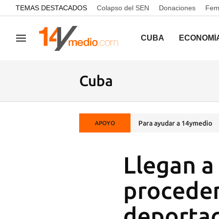
common.go-to-content
TEMAS DESTACADOS
Colapso del SEN
Donaciones
Femi
CUBA
ECONOMÍ
Navegación
Cuba
Para ayudar a 14ymedio
APOYO
Llegan a
proceden
deportac