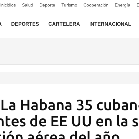
nicidios
Salud
Deporte
Turismo
Cooperación
Energía
A
DEPORTES
CARTELERA
INTERNACIONAL
 La Habana 35 cuban
tes de EE UU en la 
ión aérea del año