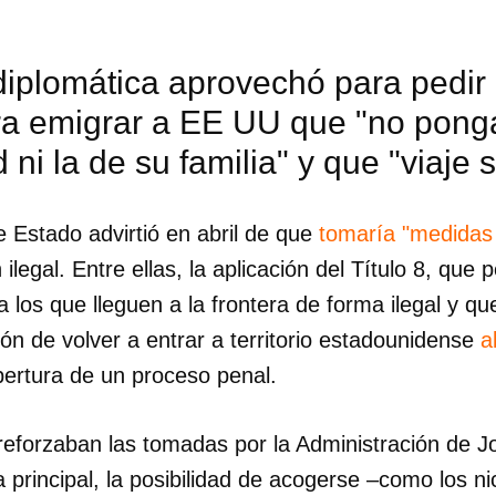
iplomática aprovechó para pedir 
ra emigrar a EE UU que "no ponga
 ni la de su familia" y que "viaje 
 Estado advirtió en abril de que
tomaría "medidas
 ilegal. Entre ellas, la aplicación del Título 8, que
 los que lleguen a la frontera de forma ilegal y q
ción de volver a entrar a territorio estadounidense
a
pertura de un proceso penal.
dar como favorito
eforzaban las tomadas por la Administración de J
 poder guardar como favorito, primero has de iniciar sesión con
la principal, la posibilidad de acogerse –como los n
ta de 14ymedio.