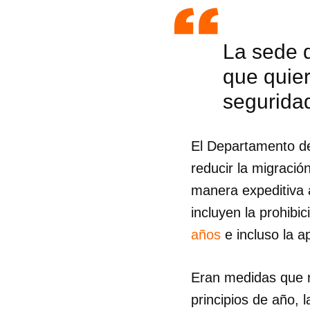
La sede d
que quie
seguridad
El Departamento de
reducir la migración
manera expeditiva a
incluyen la prohibi
años
e incluso la a
Guar
Eran medidas que r
Para
principios de año, 
cuen