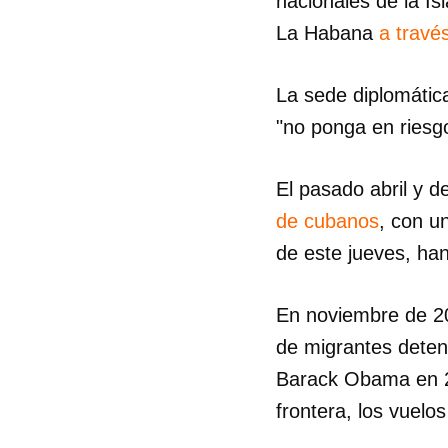
nacionales de la I
La Habana
a travé
La sede diplomátic
"no ponga en riesgo
El pasado abril y 
de cubanos
, con u
de este jueves, han
En noviembre de 2
de migrantes deten
Barack Obama en 20
frontera, los vuel