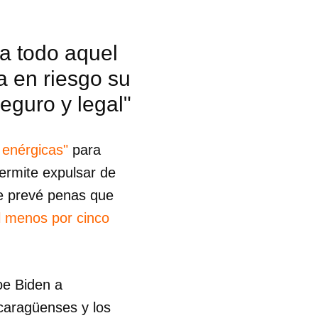
a todo aquel
 en riesgo su
seguro y legal"
 enérgicas"
para
 permite expulsar de
ue prevé penas que
l menos por cinco
oe Biden a
 tu
icaragüenses y los