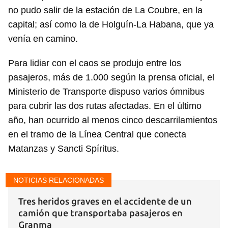
no pudo salir de la estación de La Coubre, en la
capital; así como la de Holguín-La Habana, que ya
venía en camino.
Para lidiar con el caos se produjo entre los
pasajeros, más de 1.000 según la prensa oficial, el
Ministerio de Transporte dispuso varios ómnibus
para cubrir las dos rutas afectadas. En el último
año, han ocurrido al menos cinco descarrilamientos
Guardar como favorito
en el tramo de la Línea Central que conecta
Matanzas y Sancti Spíritus.
Para poder guardar como favorito, primero has de
iniciar sesión con tu cuenta de 14ymedio.
NOTICIAS RELACIONADAS
INICIAR SESIÓN
CANCELAR
Tres heridos graves en el accidente de un
camión que transportaba pasajeros en
Granma