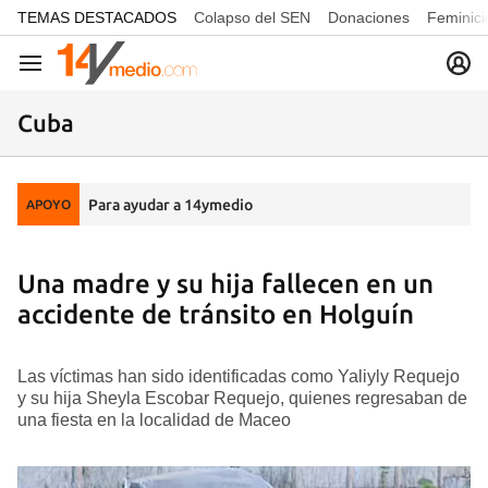
common.go-to-content
TEMAS DESTACADOS
Colapso del SEN
Donaciones
Feminici
Navegación
Cuba
Para ayudar a 14ymedio
APOYO
Una madre y su hija fallecen en un
accidente de tránsito en Holguín
Las víctimas han sido identificadas como Yaliyly Requejo
y su hija Sheyla Escobar Requejo, quienes regresaban de
una fiesta en la localidad de Maceo