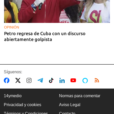
OPINIÓN
Petro regresa de Cuba con un discurso
abiertamente golpista
Síguenos:
14ymedio
Normas para comentar
Privacidad y cookies
Aviso Legal
14YMEDIO
Términos y Condiciones
Contacto