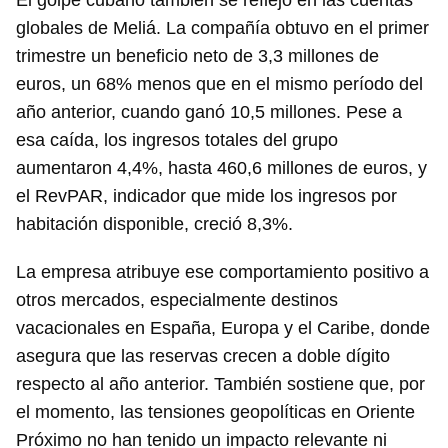
El golpe cubano también se reflejó en las cuentas
globales de Meliá. La compañía obtuvo en el primer
trimestre un beneficio neto de 3,3 millones de
euros, un 68% menos que en el mismo período del
año anterior, cuando ganó 10,5 millones. Pese a
esa caída, los ingresos totales del grupo
aumentaron 4,4%, hasta 460,6 millones de euros, y
Guardar como favorito
el RevPAR, indicador que mide los ingresos por
habitación disponible, creció 8,3%.
Para poder guardar como favorito, primero has de
iniciar sesión con tu cuenta de 14ymedio.
La empresa atribuye ese comportamiento positivo a
INICIAR SESIÓN
CANCELAR
otros mercados, especialmente destinos
vacacionales en España, Europa y el Caribe, donde
asegura que las reservas crecen a doble dígito
respecto al año anterior. También sostiene que, por
el momento, las tensiones geopolíticas en Oriente
Próximo no han tenido un impacto relevante ni