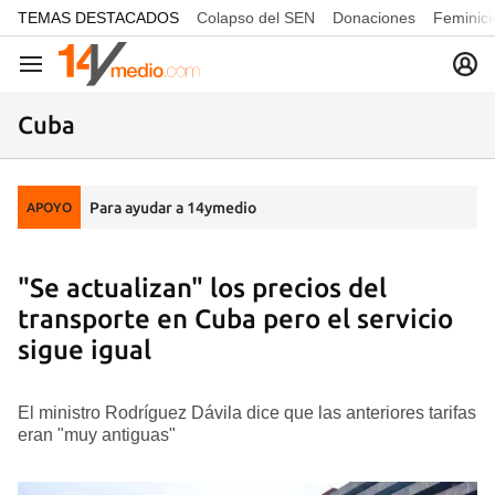
common.go-to-content
TEMAS DESTACADOS
Colapso del SEN
Donaciones
Feminici
Navegación
Cuba
Para ayudar a 14ymedio
APOYO
"Se actualizan" los precios del
transporte en Cuba pero el servicio
sigue igual
El ministro Rodríguez Dávila dice que las anteriores tarifas
eran "muy antiguas"