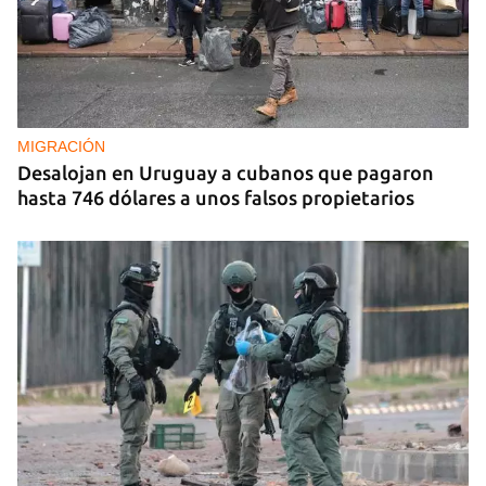
OBITUARIO
El Rey del Azúcar ha muerto: Alfonso Fanjul y el
carácter del cubano
MIGRACIÓN
Desalojan en Uruguay a cubanos que pagaron
hasta 746 dólares a unos falsos propietarios