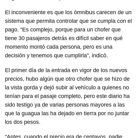
El inconveniente es que los ómnibus carecen de un
sistema que permita controlar que se cumpla con el
pago. "Es complejo, porque para un chofer que
tiene 30 pasajeros detrás es difícil saber en qué
momento montó cada persona, pero es una
decisión y tenemos que cumplirla", indicó.
El primer día de la entrada en vigor de los nuevos
precios, hubo algún que otro chofer que se hizo de
la vista gorda y dejó subir al vehículo a quienes no
tenían para el pasaje completo, pero este diario ha
Guardar como favorito
sido testigo ya de varias personas mayores a las
Para poder guardar como favorito, primero has de
que la guagua las ha dejado en tierra por no juntar
iniciar sesión con tu cuenta de 14ymedio.
los dos pesos.
INICIAR SESIÓN
CANCELAR
"Antes, cuando el precio era de centavos, nadie