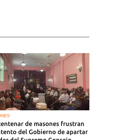
ONES
centenar de masones frustran
ntento del Gobierno de apartar
líder del Supremo Consejo