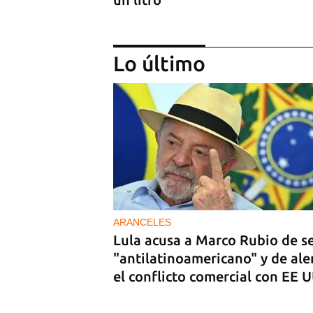
Lo último
REPRESIÓN
Los creadores de El4tico cump
seis meses presos sin fecha de
juicio
ARANCELES
Lula acusa a Marco Rubio de s
"antilatinoamericano" y de ale
el conflicto comercial con EE 