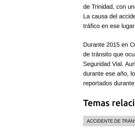
de Trinidad, con una
La causa del accide
tráfico en ese luga
Durante 2015 en Cu
de tránsito que oc
Seguridad Vial. Aun
durante ese año, lo
reportados durante
Temas relac
Guar
Para
cuen
ACCIDENTE DE TRÁN