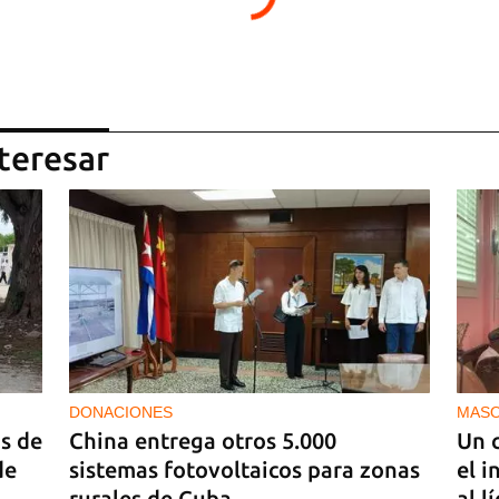
teresar
DONACIONES
MAS
s de
China entrega otros 5.000
Un 
de
sistemas fotovoltaicos para zonas
el i
rurales de Cuba
al 