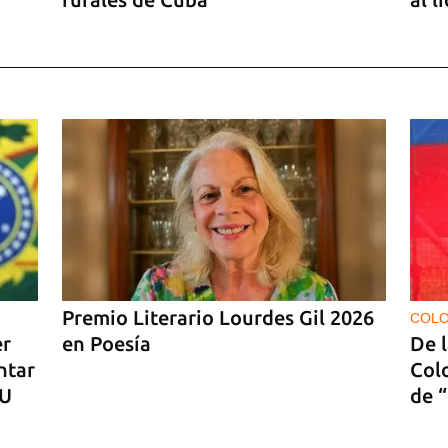
len
Premio Literario Lourdes Gil 2026
COLO
er
en Poesía
De l
ntar
Colo
UU
de “