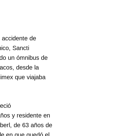
n accidente de
ico, Sancti
ando un ómnibus de
íacos, desde la
cimex que viajaba
leció
años y residente en
berl, de 63 años de
le en que quedó el