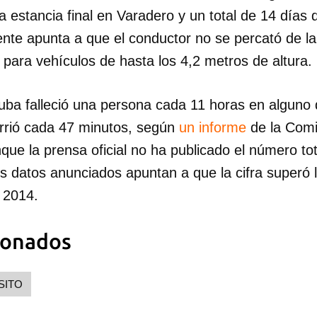
 estancia final en Varadero y un total de 14 días de
nte apunta a que el conductor no se percató de la 
r para vehículos de hasta los 4,2 me­tros de altura.
ba falleció una persona cada 11 horas en alguno 
urrió cada 47 minutos, según
un informe
de la Comi
que la prensa oficial no ha publicado el número tot
s datos anunciados apuntan a que la cifra superó l
 2014.
ionados
dar como favorito
 poder guardar como favorito, primero has de iniciar sesión con
ta de 14ymedio.
SITO