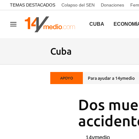
common.go-to-content
TEMAS DESTACADOS
Colapso del SEN
Donaciones
Femi
CUBA
ECONOMÍ
Navegación
Cuba
Para ayudar a 14ymedio
APOYO
Dos muer
accident
14ymedio