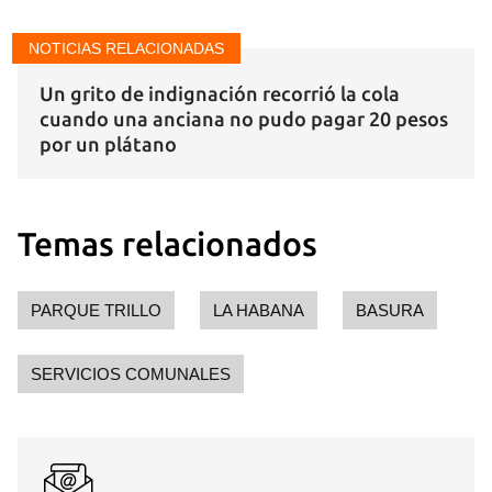
NOTICIAS RELACIONADAS
Un grito de indignación recorrió la cola
cuando una anciana no pudo pagar 20 pesos
por un plátano
Temas relacionados
Guardar como favorito
PARQUE TRILLO
LA HABANA
BASURA
Para poder guardar como favorito, primero has de
iniciar sesión con tu cuenta de 14ymedio.
SERVICIOS COMUNALES
INICIAR SESIÓN
CANCELAR