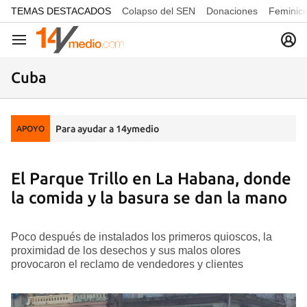
common.go-to-content
TEMAS DESTACADOS
Colapso del SEN
Donaciones
Feminici
Navegación
Cuba
Para ayudar a 14ymedio
APOYO
El Parque Trillo en La Habana, donde
la comida y la basura se dan la mano
Poco después de instalados los primeros quioscos, la
proximidad de los desechos y sus malos olores
provocaron el reclamo de vendedores y clientes