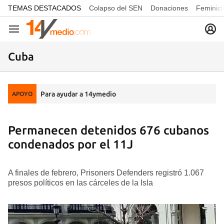
common.go-to-content
TEMAS DESTACADOS
Colapso del SEN
Donaciones
Feminici
Navegación
Cuba
Para ayudar a 14ymedio
APOYO
Permanecen detenidos 676 cubanos
condenados por el 11J
A finales de febrero, Prisoners Defenders registró 1.067
presos políticos en las cárceles de la Isla