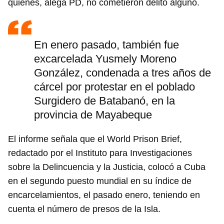
quienes, alega PD, no cometieron delito alguno.
Guardar como favorito
En enero pasado, también fue
Para poder guardar como favorito, primero has de
iniciar sesión con tu cuenta de 14ymedio.
excarcelada Yusmely Moreno
González, condenada a tres años de
INICIAR SESIÓN
CANCELAR
cárcel por protestar en el poblado
Surgidero de Batabanó, en la
provincia de Mayabeque
El informe señala que el World Prison Brief,
redactado por el Instituto para Investigaciones
sobre la Delincuencia y la Justicia, colocó a Cuba
en el segundo puesto mundial en su índice de
encarcelamientos, el pasado enero, teniendo en
cuenta el número de presos de la Isla.