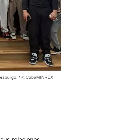
ersburgo.
/
@CubaMINREX
sus relaciones