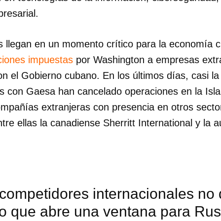
presarial.
s llegan en un momento crítico para la economía 
ciones impuestas
por Washington a empresas extr
on el Gobierno cubano. En los últimos días, casi la 
as con Gaesa han cancelado operaciones en la Isla
mpañías extranjeras con presencia en otros sect
ntre ellas la canadiense Sherritt International y la a
dar como favorito
competidores internacionales no 
 poder guardar como favorito, primero has de iniciar sesión con
lo que abre una ventana para Rus
ta de 14ymedio.