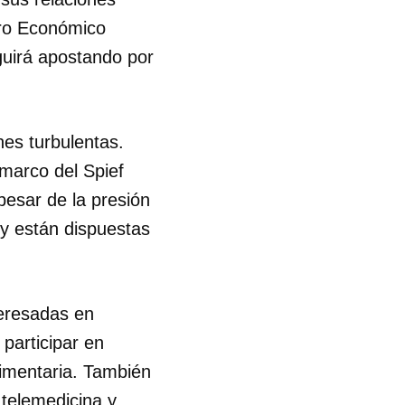
oro Económico
guirá apostando por
nes turbulentas.
 marco del Spief
pesar de la presión
y están dispuestas
teresadas en
participar en
limentaria. También
 telemedicina y