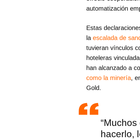
automatización em
Estas declaracione
la
escalada de san
tuvieran vínculos c
hoteleras vinculad
han alcanzado a co
como la minería
, e
Gold.
Guar
“Muchos 
Para
hacerlo, 
cuen