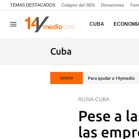
common.go-to-content
TEMAS DESTACADOS
Colapso del SEN
Donaciones
Femi
CUBA
ECONOMÍ
Navegación
Cuba
Para ayudar a 14ymedio
APOYO
RUSIA-CUBA
Pese a l
las empr