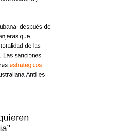
cubana, después de
anjeras que
totalidad de las
. Las sanciones
ores
estratégicos
ustraliana Antilles
quieren
 tu
ia”