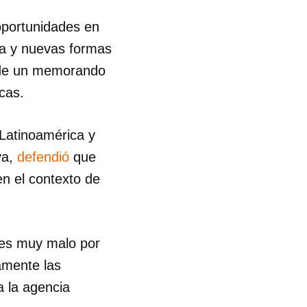
oportunidades en
ria y nuevas formas
a de un memorando
cas.
 Latinoamérica y
va,
defendió
que
n el contexto de
 es muy malo por
amente las
a la agencia