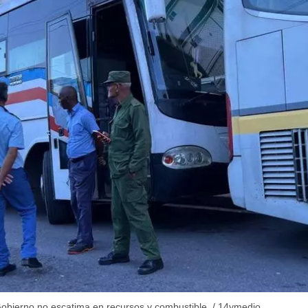
dar como favorito
 poder guardar como favorito, primero has de iniciar sesión con
ta de 14ymedio.
Gobierno no escatima en recursos y combustible.
/
14ymedio