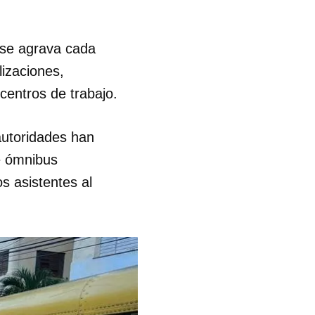
R
e se agrava cada
lizaciones,
 centros de trabajo.
 autoridades han
de ómnibus
s asistentes al