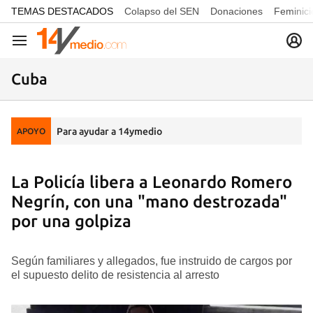
common.go-to-content
TEMAS DESTACADOS
Colapso del SEN
Donaciones
Feminici
Navegación
Cuba
Para ayudar a 14ymedio
APOYO
La Policía libera a Leonardo Romero
Negrín, con una "mano destrozada"
por una golpiza
Según familiares y allegados, fue instruido de cargos por
el supuesto delito de resistencia al arresto