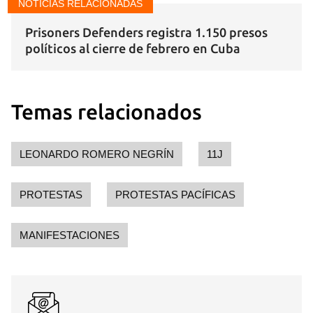
NOTICIAS RELACIONADAS
Prisoners Defenders registra 1.150 presos
políticos al cierre de febrero en Cuba
Guardar como favorito
Para poder guardar como favorito, primero has de
Temas relacionados
iniciar sesión con tu cuenta de 14ymedio.
INICIAR SESIÓN
CANCELAR
LEONARDO ROMERO NEGRÍN
11J
PROTESTAS
PROTESTAS PACÍFICAS
MANIFESTACIONES