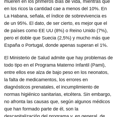
mueren en los primeros días de vida, mientras que
en los ricos la cantidad cae a menos del 10%. En
La Habana, señala, el índice de sobrevivencia es
de un 95%. El dato, de ser cierto, es mejor que el
de países como EE UU (8%) o Reino Unido (7%),
pero el doble que Suecia (2,5%) y mucho más que
España o Portugal, donde apenas superan el 1%.
El Ministerio de Salud admite que hay problemas de
todo tipo en el Programa Materno Infantil (Pami),
entre ellos ese alza de bajo peso en los neonatos,
Guardar como favorito
la falta de medicamentos, los errores en
Para poder guardar como favorito, primero has de
diagnósticos prenatales, el incumplimiento de
iniciar sesión con tu cuenta de 14ymedio.
normas higiénico sanitarias, etcétera. Sin embargo,
INICIAR SESIÓN
CANCELAR
no afronta las causas que, según algunos médicos
que han formado parte de él, son la
descapitalización del programa y, en general, de