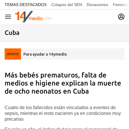
common.go-to-content
TEMAS DESTACADOS
Colapso del SEN
Donaciones
Feminici
Navegación
Cuba
Para ayudar a 14ymedio
APOYO
Más bebés prematuros, falta de
medios e higiene explican la muerte
de ocho neonatos en Cuba
Cuatro de los fallecidos están vinculados a eventos de
sepsis, mientras el resto nacieron ya en condiciones muy
precarias