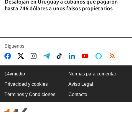
Desalojan en Uruguay a cubanos que pagaron
hasta 746 dólares a unos falsos propietarios
Síguenos:
14ymedio
Normas para comentar
Privacidad y cookies
Aviso Legal
COLOMBIA
Términos y Condiciones
Contacto
Desactivan autobús bomba en carretera cercana
a Cali, donde será investido De la Espriella