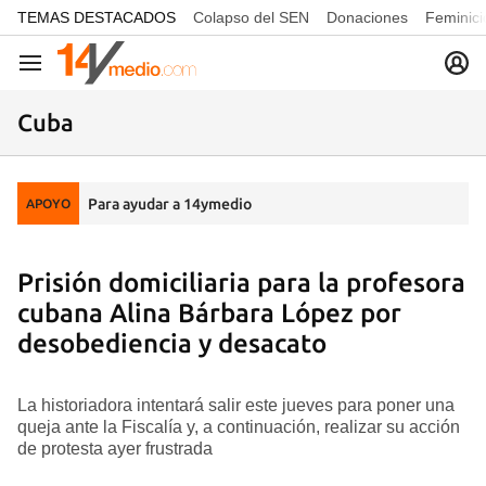
common.go-to-content
TEMAS DESTACADOS
Colapso del SEN
Donaciones
Feminici
Navegación
Cuba
Para ayudar a 14ymedio
APOYO
Prisión domiciliaria para la profesora
cubana Alina Bárbara López por
desobediencia y desacato
La historiadora intentará salir este jueves para poner una
queja ante la Fiscalía y, a continuación, realizar su acción
de protesta ayer frustrada