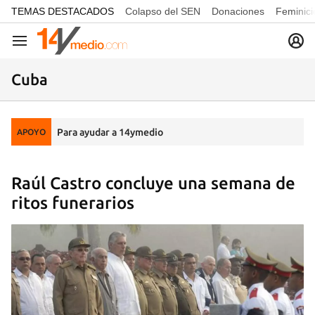
common.go-to-content
TEMAS DESTACADOS
Colapso del SEN
Donaciones
Feminici
Navegación
Cuba
Para ayudar a 14ymedio
APOYO
Raúl Castro concluye una semana de
ritos funerarios