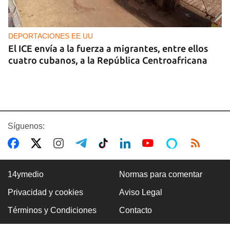
DEPORTACIONES EE UU
El ICE envía a la fuerza a migrantes, entre ellos
cuatro cubanos, a la República Centroafricana
Síguenos:
14ymedio
Normas para comentar
Privacidad y cookies
Aviso Legal
GUERRA
Términos y Condiciones
Contacto
Ucrania ataca otro centro logístico del Amazon