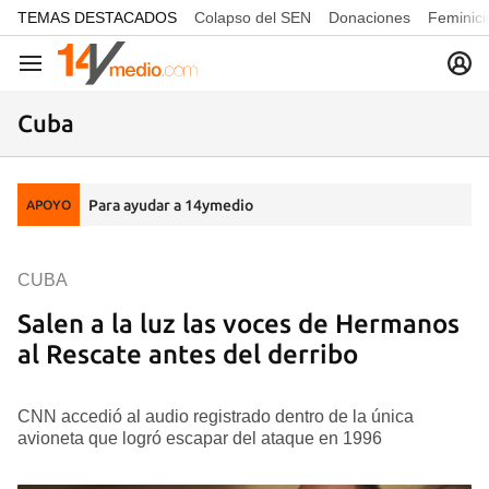
common.go-to-content
TEMAS DESTACADOS
Colapso del SEN
Donaciones
Feminici
Navegación
Cuba
Para ayudar a 14ymedio
APOYO
CUBA
Salen a la luz las voces de Hermanos
al Rescate antes del derribo
CNN accedió al audio registrado dentro de la única
avioneta que logró escapar del ataque en 1996